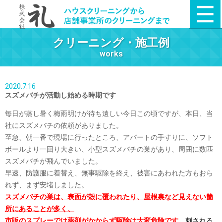
クリーニング・施工例
works
2020.7.16
スズメバチが活動し始める時期です
毎日が蒸し暑く梅雨明けが待ち遠しい今日この頃ですが、本日、当
社にスズメバチの依頼がありました。
至急、朝一番で現場に行ったところ、アパートの手すりに、ソフト
ボールより一回り大きい、小型スズメバチの巣があり、周囲に数匹
スズメバチが飛んでいました。
早速、防護服に着替え、無事駆除を終え、被害にあわれた方もおら
れず、まず安堵しました。
スズメバチの巣は、表面が殻に覆われたり、屋根裏など見えない箇
所にあることが多く、
市販のスプレーでは薬剤がかからず駆除は大変危険です。
刺される