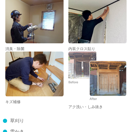
消臭・除菌
内装クロス貼り
キズ補修
アク洗い・しみ抜き
草刈り
雪かき