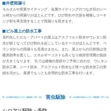
外壁雨漏り
モルタルや窯業サイディング、金属サイディングのつなぎ目のシー
ル材からの雨漏りがほとんどです。ひび割れや欠損を補修しコーキ
ング材を再充填することで雨漏りを防ぎます。
ビル屋上の防水工事
老朽化したビル・アパートの屋上はアスファルト防水やウレタン防
水が固くなってひび割れを起こしているケースがほとんどです。ベ
ランダからの雨漏りも見逃せません。また、屋上からの日射熱は冷
暖房効率を悪くし、エネルギーコストも高くなり維持管理費の負担
が大きくなります。 礼では建物の形状やご予算に合わせ、ウレタン
防水工事、シート防水、アスファルト防水など様々な防水加工の実
績を活かし、最適でもっとも合理的な防水工事を行います。
害虫駆除
シロアリ駆除・予防