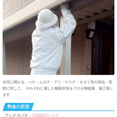
住宅に関わる、ハチ・ムカデ・アリ・ヤスデ・ネズミ等の害虫・害
獣に対して、 それぞれに適した駆除対策をプロが御提案、施工致し
ます。
料金の目安
アシナガバチ：
12,000円〜より